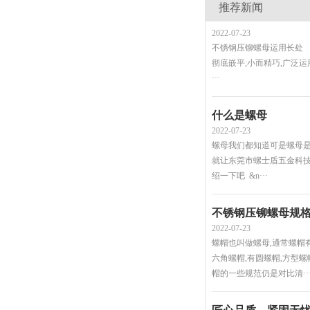
推荐新闻
2022-07-23
不锈钢压铆螺母运用长处
彻底嵌平;小而精巧,广泛
···
什么是螺母
2022-07-23
螺母我们都知道可是螺母是
就让东莞市螺士盾五金科
绍一下吧 &n···
不锈钢压铆螺母规
2022-07-23
螺帽也叫做螺母,通常螺帽
六角螺帽,有圆螺帽,方型螺
帽的一些规范仍是对比清··
2025-12-29