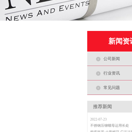
质量与安全的关键所在。德泰
嵌入螺母厂家存在
2022-11-02
嵌入螺母厂家的基本纲领是
是活下来，长久活下来，
新闻资
企业一定是好企业，这个简单
公司新闻
镶入螺母企业的发
2022-09-19
行业资讯
一个镶入螺母企业，发展
一个维持发展的规划，该
镶入螺母企业发展战略呢?企
常见问题
不锈钢压铆螺母长
推荐新闻
2022-07-23
不锈钢压铆螺母运用长处
彻底嵌平;小而精巧,广泛
···