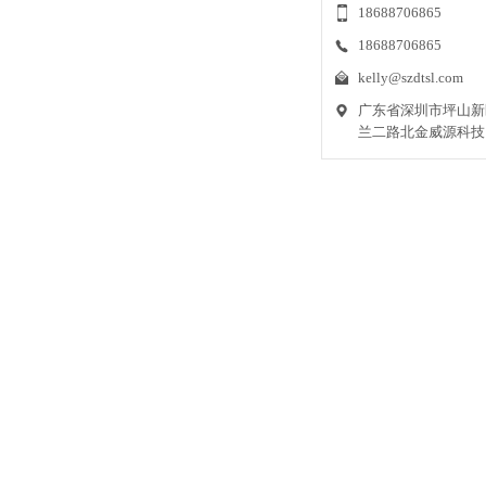
18688706865
2022-07-22
18688706865
所谓改进，就是以不停调
kelly@szdtsl.com
管理理念，通过全体员工
广东省深圳市坪山新
司研发生产经营各个领域的调
兰二路北金威源科技
2025-12-29
在工业制造、建筑装饰、
域，一款可靠的紧固配件
质量与安全的关键所在。德泰
嵌入螺母厂家存在
2022-11-02
嵌入螺母厂家的基本纲领是
是活下来，长久活下来，
企业一定是好企业，这个简单
镶入螺母企业的发