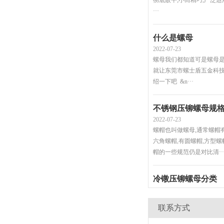
什么是螺母
2022-07-23
螺母我们都知道可是螺母是
就让东莞市螺士盾五金科
绍一下吧 &n···
不锈钢压铆螺母规
2022-07-23
螺帽也叫做螺母,通常螺帽
六角螺帽,有圆螺帽,方型螺
帽的一些规范仍是对比清··
冷镦压铆螺母分类
2022-07-23
冷镦压铆螺母别的称号:根
纳子.用处:锁紧通丝外评论
母的工作原理是接收螺母··
联系方式