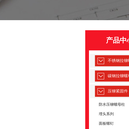
产品中
不锈钢拉铆
不锈钢压铆螺母规
2022-07-23
碳钢拉铆螺
螺帽也叫做螺母,通常螺帽
六角螺帽,有圆螺帽,方型螺
压铆紧固件
帽的一些规范仍是对比清··
防水压铆螺母柱
埋头系列
2025-12-29
在工业制造、建筑装饰、
面板螺钉
域，一款可靠的紧固配件