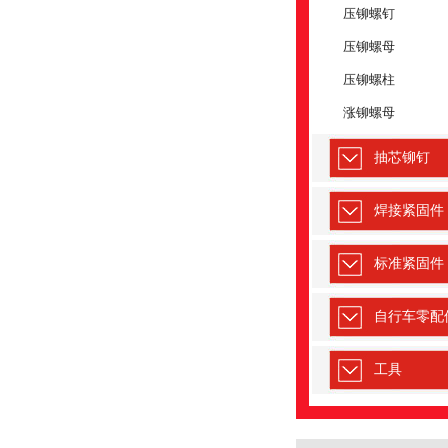
压铆螺钉
质量与安全的关键所在。德泰
压铆螺母
嵌入螺母厂家存在
压铆螺柱
2022-11-02
涨铆螺母
嵌入螺母厂家的基本纲领是
是活下来，长久活下来，
抽芯铆钉
企业一定是好企业，这个简单
焊接紧固件
镶入螺母企业的发
2022-09-19
一个镶入螺母企业，发展
标准紧固件
一个维持发展的规划，该
镶入螺母企业发展战略呢?企
自行车零配
不锈钢压铆螺母长
工具
2022-07-23
不锈钢压铆螺母运用长处
彻底嵌平;小而精巧,广泛
···