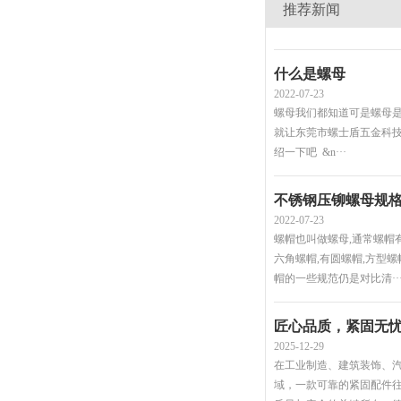
推荐新闻
什么是螺母
2022-07-23
螺母我们都知道可是螺母是
就让东莞市螺士盾五金科
绍一下吧 &n···
不锈钢压铆螺母规
2022-07-23
螺帽也叫做螺母,通常螺帽
六角螺帽,有圆螺帽,方型螺
帽的一些规范仍是对比清··
2025-12-29
在工业制造、建筑装饰、
域，一款可靠的紧固配件
质量与安全的关键所在。德泰