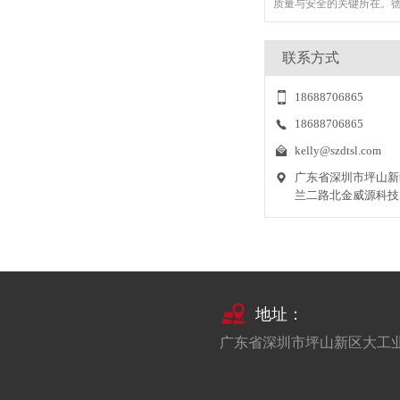
嵌入螺母厂家存在
2022-11-02
联系方式
嵌入螺母厂家的基本纲领是
是活下来，长久活下来，
18688706865
企业一定是好企业，这个简单
18688706865
镶入螺母企业的发
kelly@szdtsl.com
2022-09-19
广东省深圳市坪山新
一个镶入螺母企业，发展
兰二路北金威源科技
一个维持发展的规划，该
镶入螺母企业发展战略呢?企
地址：
广东省深圳市坪山新区大工